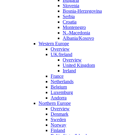
Bulgaria
Slovenia
Bosnia-Herzegovina
Serbia
Croatia
Montenegro
N.-Macedonia
Albania/Kosovo
Western Europe
Overview
UK/Ireland
Overview
United Kingdom
Ireland
France
Netherlands
Belgium
Luxemburg
Andorra
Northern Europe
Overview
Denmark
Sweden
Norway
Finland