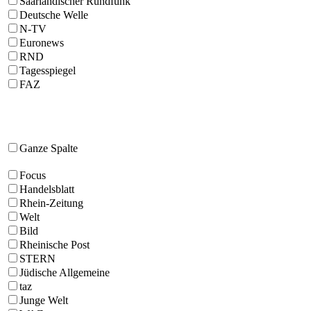
Saarländischer Rundfunk
Deutsche Welle
N-TV
Euronews
RND
Tagesspiegel
FAZ
Ganze Spalte
Focus
Handelsblatt
Rhein-Zeitung
Welt
Bild
Rheinische Post
STERN
Jüdische Allgemeine
taz
Junge Welt