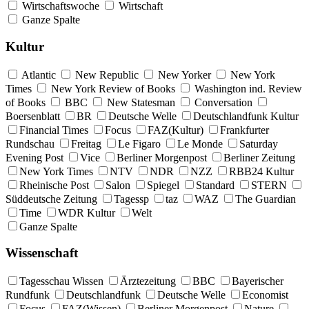
Wirtschaftswoche
Wirtschaft
Ganze Spalte
Kultur
Atlantic
New Republic
New Yorker
New York
Times
New York Review of Books
Washington ind. Review
of Books
BBC
New Statesman
Conversation
Boersenblatt
BR
Deutsche Welle
Deutschlandfunk Kultur
Financial Times
Focus
FAZ(Kultur)
Frankfurter
Rundschau
Freitag
Le Figaro
Le Monde
Saturday
Evening Post
Vice
Berliner Morgenpost
Berliner Zeitung
New York Times
NTV
NDR
NZZ
RBB24 Kultur
Rheinische Post
Salon
Spiegel
Standard
STERN
Süddeutsche Zeitung
Tagessp
taz
WAZ
The Guardian
Time
WDR Kultur
Welt
Ganze Spalte
Wissenschaft
Tagesschau Wissen
Ärztezeitung
BBC
Bayerischer
Rundfunk
Deutschlandfunk
Deutsche Welle
Economist
Focus
FAZ(Wissen)
Berliner Morgenpost
Nature