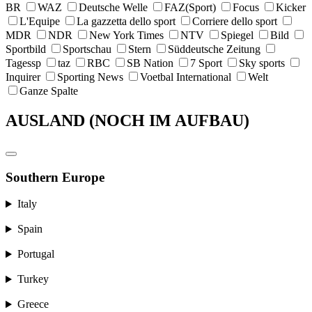
BR
WAZ
Deutsche Welle
FAZ(Sport)
Focus
Kicker
L'Equipe
La gazzetta dello sport
Corriere dello sport
MDR
NDR
New York Times
NTV
Spiegel
Bild
Sportbild
Sportschau
Stern
Süddeutsche Zeitung
Tagessp
taz
RBC
SB Nation
7 Sport
Sky sports
Inquirer
Sporting News
Voetbal International
Welt
Ganze Spalte
AUSLAND (NOCH IM AUFBAU)
Southern Europe
Italy
Spain
Portugal
Turkey
Greece