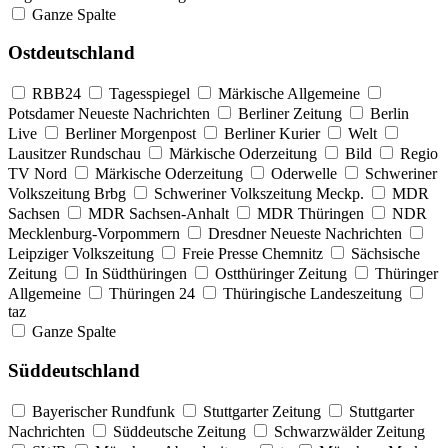
Ganze Spalte
Ostdeutschland
RBB24
Tagesspiegel
Märkische Allgemeine
Potsdamer Neueste Nachrichten
Berliner Zeitung
Berlin
Live
Berliner Morgenpost
Berliner Kurier
Welt
Lausitzer Rundschau
Märkische Oderzeitung
Bild
Regio
TV Nord
Märkische Oderzeitung
Oderwelle
Schweriner
Volkszeitung Brbg
Schweriner Volkszeitung Meckp.
MDR
Sachsen
MDR Sachsen-Anhalt
MDR Thüringen
NDR
Mecklenburg-Vorpommern
Dresdner Neueste Nachrichten
Leipziger Volkszeitung
Freie Presse Chemnitz
Sächsische
Zeitung
In Südthüringen
Ostthüringer Zeitung
Thüringer
Allgemeine
Thüringen 24
Thüringische Landeszeitung
taz
Ganze Spalte
Süddeutschland
Bayerischer Rundfunk
Stuttgarter Zeitung
Stuttgarter
Nachrichten
Süddeutsche Zeitung
Schwarzwälder Zeitung