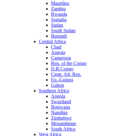
Mauritius
Zambia
Rwanda
Somalia
Sudan
South Sudan
Burundi
Central Africa
Chad
Angola
Cameroon
Rep. of the Congo
D.R.Congo
Centr. Afr. Rep.
Eq.-Guinea
Gabon
Southern Africa
Angola
Swaziland
Botswana
Namibia
Zimbabwe
Mozambique
South Africa
West Africa