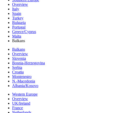
Overview
Italy
Spain
Turkey
Bulgaria
Portugal
Greece/Cyprus
Malta
Balkans
Balkans
Overview
Slovenia
Bosnia-Herzegovina
Serbia
Croatia
Montenegro
N.-Macedonia
Albania/Kosovo
Western Europe
Overview
UK/Ireland
France
Netherlands