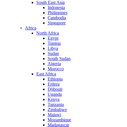
South East Asia
Indonesia
Philippines
Cambodia
Singapore
Africa
North Africa
Egypt
Tunisia
Libya
Sudan
South Sudan
Algeria
Morocco
East Africa
Ethiopia
Eritrea
Djibouti
Uganda
Kenya
Tanzania
Zimbabwe
Malawi
Mozambique
Madagascar