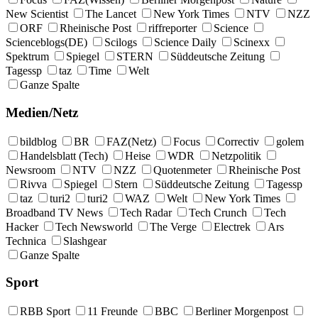
New Scientist
The Lancet
New York Times
NTV
NZZ
ORF
Rheinische Post
riffreporter
Science
Scienceblogs(DE)
Scilogs
Science Daily
Scinexx
Spektrum
Spiegel
STERN
Süddeutsche Zeitung
Tagessp
taz
Time
Welt
Ganze Spalte
Medien/Netz
bildblog
BR
FAZ(Netz)
Focus
Correctiv
golem
Handelsblatt (Tech)
Heise
WDR
Netzpolitik
Newsroom
NTV
NZZ
Quotenmeter
Rheinische Post
Rivva
Spiegel
Stern
Süddeutsche Zeitung
Tagessp
taz
turi2
turi2
WAZ
Welt
New York Times
Broadband TV News
Tech Radar
Tech Crunch
Tech
Hacker
Tech Newsworld
The Verge
Electrek
Ars
Technica
Slashgear
Ganze Spalte
Sport
RBB Sport
11 Freunde
BBC
Berliner Morgenpost