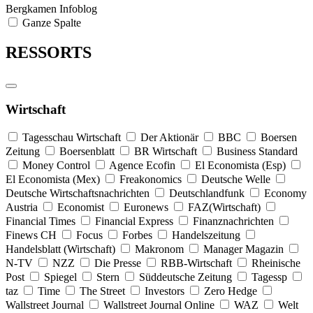
Bergkamen Infoblog
Ganze Spalte
RESSORTS
Wirtschaft
Tagesschau Wirtschaft
Der Aktionär
BBC
Boersen
Zeitung
Boersenblatt
BR Wirtschaft
Business Standard
Money Control
Agence Ecofin
El Economista (Esp)
El Economista (Mex)
Freakonomics
Deutsche Welle
Deutsche Wirtschaftsnachrichten
Deutschlandfunk
Economy
Austria
Economist
Euronews
FAZ(Wirtschaft)
Financial Times
Financial Express
Finanznachrichten
Finews CH
Focus
Forbes
Handelszeitung
Handelsblatt (Wirtschaft)
Makronom
Manager Magazin
N-TV
NZZ
Die Presse
RBB-Wirtschaft
Rheinische
Post
Spiegel
Stern
Süddeutsche Zeitung
Tagessp
taz
Time
The Street
Investors
Zero Hedge
Wallstreet Journal
Wallstreet Journal Online
WAZ
Welt