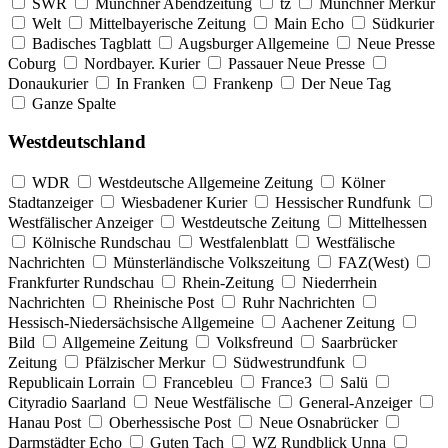
SWR
Münchner Abendzeitung
tz
Münchner Merkur
Welt
Mittelbayerische Zeitung
Main Echo
Südkurier
Badisches Tagblatt
Augsburger Allgemeine
Neue Presse
Coburg
Nordbayer. Kurier
Passauer Neue Presse
Donaukurier
In Franken
Frankenp
Der Neue Tag
Ganze Spalte
Westdeutschland
WDR
Westdeutsche Allgemeine Zeitung
Kölner
Stadtanzeiger
Wiesbadener Kurier
Hessischer Rundfunk
Westfälischer Anzeiger
Westdeutsche Zeitung
Mittelhessen
Kölnische Rundschau
Westfalenblatt
Westfälische
Nachrichten
Münsterländische Volkszeitung
FAZ(West)
Frankfurter Rundschau
Rhein-Zeitung
Niederrhein
Nachrichten
Rheinische Post
Ruhr Nachrichten
Hessisch-Niedersächsische Allgemeine
Aachener Zeitung
Bild
Allgemeine Zeitung
Volksfreund
Saarbrücker
Zeitung
Pfälzischer Merkur
Südwestrundfunk
Republicain Lorrain
Francebleu
France3
Salü
Cityradio Saarland
Neue Westfälische
General-Anzeiger
Hanau Post
Oberhessische Post
Neue Osnabrücker
Darmstädter Echo
Guten Tach
WZ Rundblick Unna