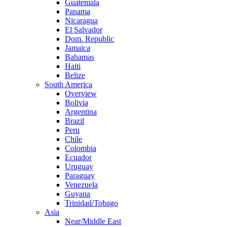
Guatemala
Panama
Nicaragua
El Salvador
Dom. Republic
Jamaica
Bahamas
Haiti
Belize
South America
Overview
Bolivia
Argentina
Brazil
Peru
Chile
Colombia
Ecuador
Uruguay
Paraguay
Venezuela
Guyana
Trinidad/Tobago
Asia
Near/Middle East