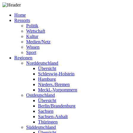
Home
Ressorts
Politik
Wirtschaft
Kultur
Medien/Netz
Wissen
Sport
Regionen
Norddeutschland
Übersicht
Schleswig-Holstein
Hamburg
Nieders./Bremen
Meckl.-Vorpommern
Ostdeutschland
Übersicht
Berlin/Brandenburg
Sachsen
Sachsen-Anhalt
Thüringen
Süddeutschland
Übersicht