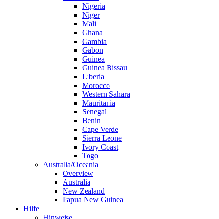
Nigeria
Niger
Mali
Ghana
Gambia
Gabon
Guinea
Guinea Bissau
Liberia
Morocco
Western Sahara
Mauritania
Senegal
Benin
Cape Verde
Sierra Leone
Ivory Coast
Togo
Australia/Oceania
Overview
Australia
New Zealand
Papua New Guinea
Hilfe
Hinweise