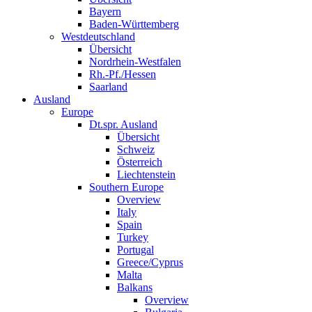
Bayern
Baden-Württemberg
Westdeutschland
Übersicht
Nordrhein-Westfalen
Rh.-Pf./Hessen
Saarland
Ausland
Europe
Dt.spr. Ausland
Übersicht
Schweiz
Österreich
Liechtenstein
Southern Europe
Overview
Italy
Spain
Turkey
Portugal
Greece/Cyprus
Malta
Balkans
Overview