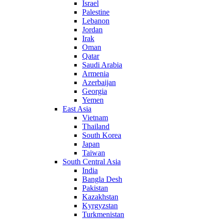
Israel
Palestine
Lebanon
Jordan
Irak
Oman
Qatar
Saudi Arabia
Armenia
Azerbaijan
Georgia
Yemen
East Asia
Vietnam
Thailand
South Korea
Japan
Taiwan
South Central Asia
India
Bangla Desh
Pakistan
Kazakhstan
Kyrgyzstan
Turkmenistan