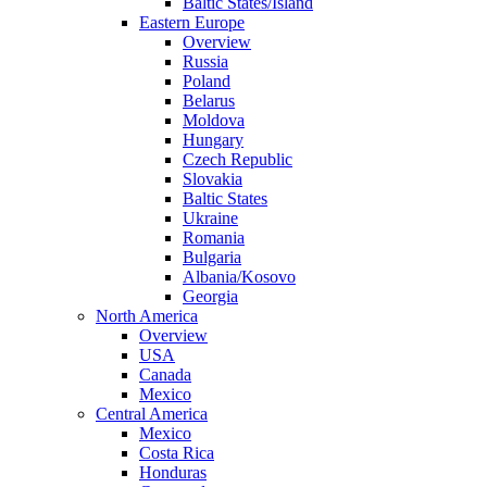
Baltic States/Island
Eastern Europe
Overview
Russia
Poland
Belarus
Moldova
Hungary
Czech Republic
Slovakia
Baltic States
Ukraine
Romania
Bulgaria
Albania/Kosovo
Georgia
North America
Overview
USA
Canada
Mexico
Central America
Mexico
Costa Rica
Honduras